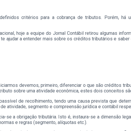
efinidos critérios para a cobrança de tributos. Porém, há
ional, hoje a equipe do Jornal Contábil retirou algumas inform
te ajudar a entender mais sobre os créditos tributários e sabe
iciarmos devemos, primeiro, diferenciar o que são créditos tribu
tributo sobre uma atividade econômica, estes dois conceitos são
passível de recolhimento, tendo uma causa prevista que determ
 de atividade, segmento e compreensão jurídica e contábil respe
a-se a obrigação tributária. Isto é, instaura-se a dimensão leg
normas e regras (segmento, alíquotas etc.).