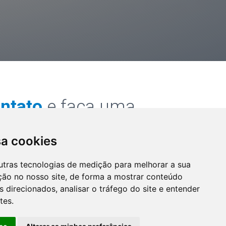
ntato
e faça uma
sa cookies
utras tecnologias de medição para melhorar a sua
email
 3465-5523
mercurio@emercurio.com.br
ção no nosso site, de forma a mostrar conteúdo
 direcionados, analisar o tráfego do site e entender
tes.