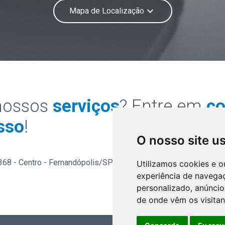
keyboard_arrow_down
Mapa de Localização
nossos
serviços
? Entre em
co
sso
!
O nosso site u
1368 - Centro - Fernandópolis/SP - CEP
Utilizamos cookies e o
(17)
experiência de navega
personalizado, anúncios
de onde vêm os visitan