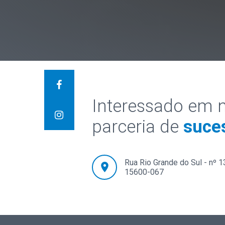
Interessado em 
parceria de
suce
Rua Rio Grande do Sul - nº 
location_on
15600-067